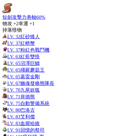
短劍攻擊力卷軸60%
物攻
+2
幸運
+1
掉落怪物
LV.
32
紅砂矮人
LV.
37
紅螃蟹
LV.
37
粉紅色戰鬥機
LV.
63
紅藍雙怪
LV.
65
沼澤巨鱷
LV.
65
殭屍蘑菇王
LV.
65
葛雷金剛
LV.
67
幽魂發條熊隊長
LV.
70
九尾妖狐
LV.
71
肯德熊
LV.
75
自動警備系統
LV.
80
巴洛古
LV.
83
艾利傑
LV.
83
血腥哈維
LV.
91
回憶的祭司