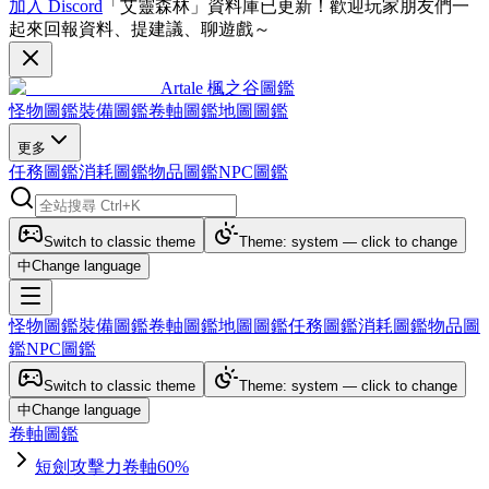
加入 Discord
「艾靈森林」資料庫已更新！歡迎玩家朋友們一
起來回報資料、提建議、聊遊戲～
Artale 楓之谷圖鑑
怪物圖鑑
裝備圖鑑
卷軸圖鑑
地圖圖鑑
更多
任務圖鑑
消耗圖鑑
物品圖鑑
NPC圖鑑
Switch to classic theme
Theme: system — click to change
中
Change language
怪物圖鑑
裝備圖鑑
卷軸圖鑑
地圖圖鑑
任務圖鑑
消耗圖鑑
物品圖
鑑
NPC圖鑑
Switch to classic theme
Theme: system — click to change
中
Change language
卷軸圖鑑
短劍攻擊力卷軸60%