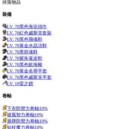
掉落物品
裝備
LV.
70
黑色海盜頭巾
LV.
70
紅色威斯克套裝
LV.
70
黑色飛魂鞋
LV.
70
黃金水晶涼鞋
LV.
70
黑箭魂鞋
LV.
70
紫朱雀皮鞋
LV.
70
黑色航海靴
LV.
70
黃金名譽手套
LV.
70
黑色威斯克手套
LV.
10
雷之鏢
卷軸
下衣防禦力卷軸10%
披風智力卷軸10%
盾牌防禦力卷軸10%
短杖魔力卷軸10%