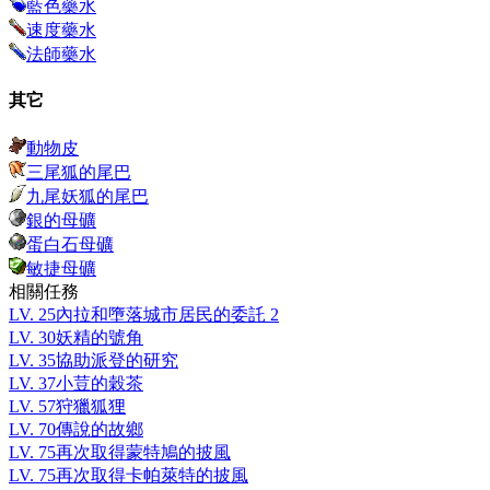
藍色藥水
速度藥水
法師藥水
其它
動物皮
三尾狐的尾巴
九尾妖狐的尾巴
銀的母礦
蛋白石母礦
敏捷母礦
相關任務
LV.
25
內拉和墮落城市居民的委託 2
LV.
30
妖精的號角
LV.
35
協助派登的研究
LV.
37
小荳的穀茶
LV.
57
狩獵狐狸
LV.
70
傳說的故鄉
LV.
75
再次取得蒙特鳩的披風
LV.
75
再次取得卡帕萊特的披風