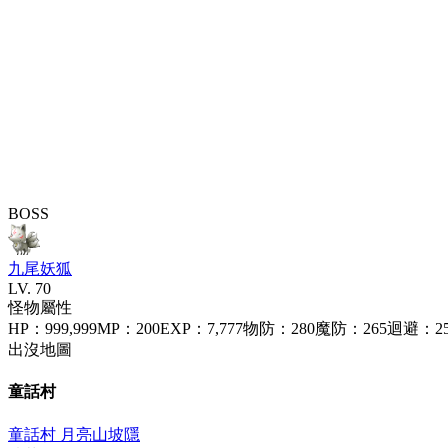
BOSS
九尾妖狐
LV.
70
怪物屬性
HP
：
999,999
MP
：
200
EXP
：
7,777
物防
：
280
魔防
：
265
迴避
：
2
出沒地圖
童話村
童話村 月亮山坡
隱