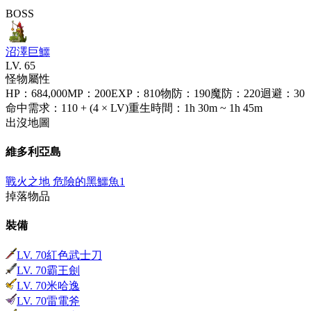
BOSS
沼澤巨鱷
LV.
65
怪物屬性
HP
：
684,000
MP
：
200
EXP
：
810
物防
：
190
魔防
：
220
迴避
：
30
命中需求
：
110 + (4 × LV)
重生時間
：
1h 30m ~ 1h 45m
出沒地圖
維多利亞島
戰火之地 危險的黑鱷魚1
掉落物品
裝備
LV.
70
紅色武士刀
LV.
70
霸王劍
LV.
70
米哈逸
LV.
70
雷電斧