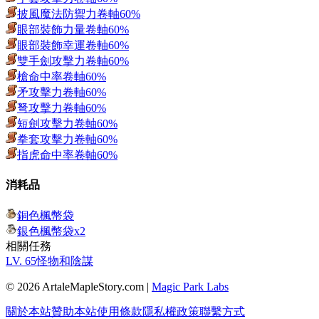
披風魔法防禦力卷軸60%
眼部裝飾力量卷軸60%
眼部裝飾幸運卷軸60%
雙手劍攻擊力卷軸60%
槍命中率卷軸60%
矛攻擊力卷軸60%
弩攻擊力卷軸60%
短劍攻擊力卷軸60%
拳套攻擊力卷軸60%
指虎命中率卷軸60%
消耗品
銅色楓幣袋
銀色楓幣袋x2
相關任務
LV.
65
怪物和陰謀
© 2026 ArtaleMapleStory.com
|
Magic Park Labs
關於本站
贊助本站
使用條款
隱私權政策
聯繫方式