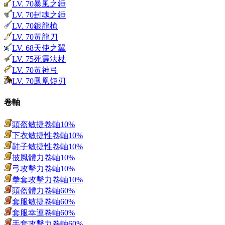
LV.
70
暴風之錘
LV.
70
封魂之錘
LV.
70
銀龍槍
LV.
70
黃龍刀
LV.
68
天使之翼
LV.
75
死靈法杖
LV.
70
黃神弓
LV.
70
鳳凰短刃
卷軸
頭盔敏捷卷軸10%
下衣敏捷性卷軸10%
鞋子敏捷性卷軸10%
披風體力卷軸10%
弓攻擊力卷軸10%
拳套攻擊力卷軸10%
頭盔體力卷軸60%
套服敏捷卷軸60%
套服幸運卷軸60%
手套攻擊力卷軸60%