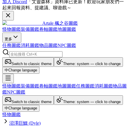
加入 Discord
「艾靈森林」資料庫已更新！歡迎玩家朋友們一
起來回報資料、提建議、聊遊戲～
Artale 楓之谷圖鑑
怪物圖鑑
裝備圖鑑
卷軸圖鑑
地圖圖鑑
更多
任務圖鑑
消耗圖鑑
物品圖鑑
NPC圖鑑
Switch to classic theme
Theme: system — click to change
中
Change language
怪物圖鑑
裝備圖鑑
卷軸圖鑑
地圖圖鑑
任務圖鑑
消耗圖鑑
物品圖
鑑
NPC圖鑑
Switch to classic theme
Theme: system — click to change
中
Change language
怪物圖鑑
沼澤巨鱷 (Dyle)