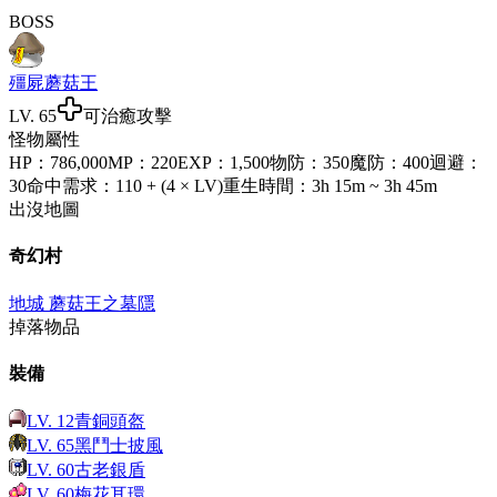
BOSS
殭屍蘑菇王
LV.
65
可治癒攻擊
怪物屬性
HP
：
786,000
MP
：
220
EXP
：
1,500
物防
：
350
魔防
：
400
迴避
：
30
命中需求
：
110 + (4 × LV)
重生時間
：
3h 15m ~ 3h 45m
出沒地圖
奇幻村
地城 蘑菇王之墓
隱
掉落物品
裝備
LV.
12
青銅頭盔
LV.
65
黑鬥士披風
LV.
60
古老銀盾
LV.
60
梅花耳環