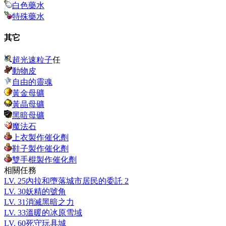
白色藥水
特殊藥水
其它
超光速粒子
任
動物皮
自由的靈魂
黃金母礦
黃晶母礦
黑暗母礦
魔法石
上衣製作催化劑
鞋子製作催化劑
雙手棍製作催化劑
相關任務
LV.
25
內拉和墮落城市居民的委託 2
LV.
30
妖精的號角
LV.
31
消滅黑暗之力
LV.
33
溫暖的冰原雪域
LV.
60
死守玩具城