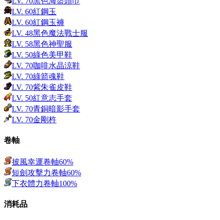
LV.
70
黑色海盜頭巾
LV.
60
紅鋼玉
LV.
60
紅鋼玉褲
LV.
48
黑色魔法戰士服
LV.
58
黑色神聖服
LV.
50
綠色美甲鞋
LV.
70
咖啡水晶涼鞋
LV.
70
綠箭魂鞋
LV.
70
紫朱雀皮鞋
LV.
50
紅意志手套
LV.
70
青銅暗影手套
LV.
70
金剛杵
卷軸
披風幸運卷軸60%
短劍攻擊力卷軸60%
下衣體力卷軸100%
消耗品