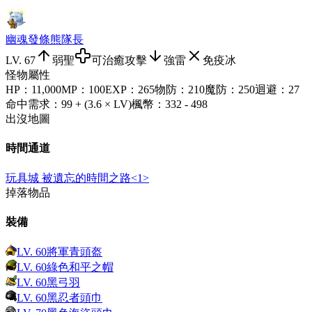
幽魂發條熊隊長
LV.
67
弱聖
可治癒攻擊
強雷
免疫冰
怪物屬性
HP
：
11,000
MP
：
100
EXP
：
265
物防
：
210
魔防
：
250
迴避
：
27
命中需求
：
99 + (3.6 × LV)
楓幣
：
332 - 498
出沒地圖
時間通道
玩具城 被遺忘的時間之路<1>
掉落物品
裝備
LV.
60
將軍青頭盔
LV.
60
綠色和平之帽
LV.
60
黑弓羽
LV.
60
黑忍者頭巾