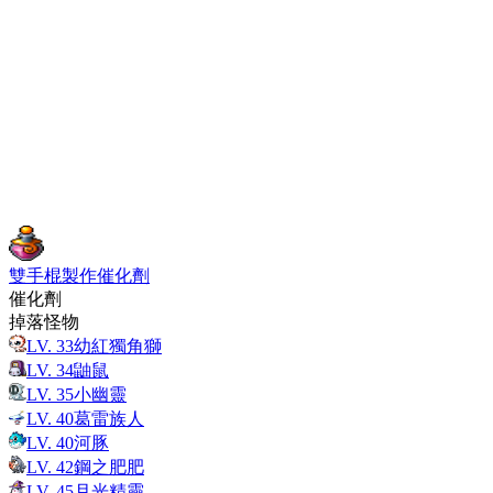
雙手棍製作催化劑
催化劑
掉落怪物
LV.
33
幼紅獨角獅
LV.
34
鼬鼠
LV.
35
小幽靈
LV.
40
葛雷族人
LV.
40
河豚
LV.
42
鋼之肥肥
LV.
45
月光精靈