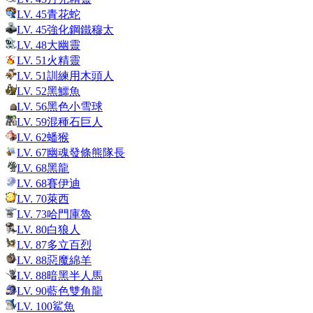
LV.
45
青花蛇
LV.
45
強化鋼鐵穆太
LV.
48
大幽靈
LV.
51
火精靈
LV.
51
訓練用木頭人
LV.
52
黑鱷魚
LV.
56
黑色小雪球
LV.
59
混種石巨人
LV.
62
蟠猴
LV.
67
幽魂發條熊隊長
LV.
68
黑龍
LV.
68
賽伊迪
LV.
70
萊西
LV.
73
哈門庫魯
LV.
80
白狼人
LV.
87
多立百烈
LV.
88
惡魔綿羊
LV.
88
暗黑半人馬
LV.
90
藍色雙角龍
LV.
100
鯊魚