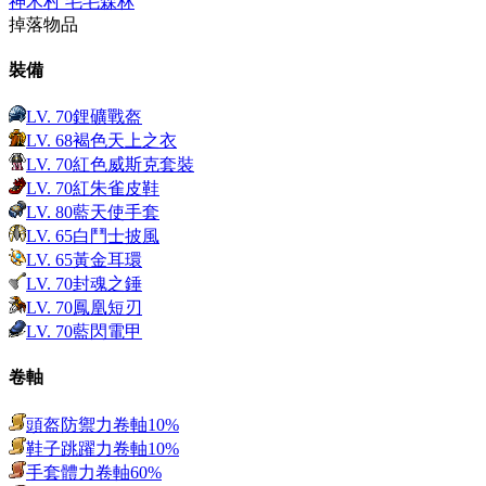
神木村 毛毛森林
掉落物品
裝備
LV.
70
鋰礦戰盔
LV.
68
褐色天上之衣
LV.
70
紅色威斯克套裝
LV.
70
紅朱雀皮鞋
LV.
80
藍天使手套
LV.
65
白鬥士披風
LV.
65
黃金耳環
LV.
70
封魂之錘
LV.
70
鳳凰短刃
LV.
70
藍閃電甲
卷軸
頭盔防禦力卷軸10%
鞋子跳躍力卷軸10%
手套體力卷軸60%