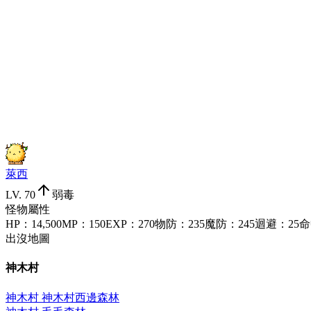
萊西
LV.
70
弱毒
怪物屬性
HP
：
14,500
MP
：
150
EXP
：
270
物防
：
235
魔防
：
245
迴避
：
25
命
出沒地圖
神木村
神木村 神木村西邊森林