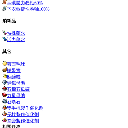
耳環體力卷軸60%
下衣敏捷性卷軸100%
消耗品
特殊藥水
活力藥水
其它
萊西毛球
樹果實
麻醉粉
鋼鐵母礦
石榴石母礦
力量母礦
召喚石
雙手棍製作催化劑
長杖製作催化劑
拳套製作催化劑
相關任務