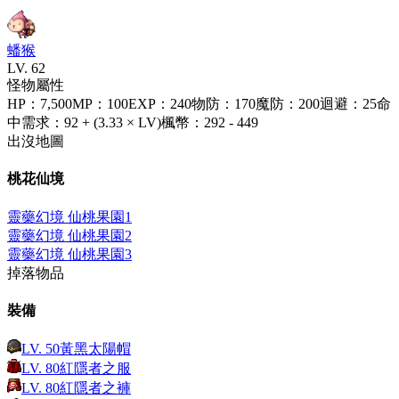
蟠猴
LV.
62
怪物屬性
HP
：
7,500
MP
：
100
EXP
：
240
物防
：
170
魔防
：
200
迴避
：
25
命
中需求
：
92 + (3.33 × LV)
楓幣
：
292 - 449
出沒地圖
桃花仙境
靈藥幻境 仙桃果園1
靈藥幻境 仙桃果園2
靈藥幻境 仙桃果園3
掉落物品
裝備
LV.
50
黃黑太陽帽
LV.
80
紅隱者之服
LV.
80
紅隱者之褲