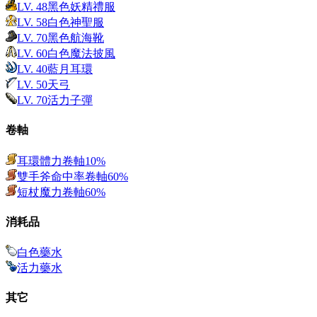
LV.
48
黑色妖精禮服
LV.
58
白色神聖服
LV.
70
黑色航海靴
LV.
60
白色魔法披風
LV.
40
藍月耳環
LV.
50
天弓
LV.
70
活力子彈
卷軸
耳環體力卷軸10%
雙手斧命中率卷軸60%
短杖魔力卷軸60%
消耗品
白色藥水
活力藥水
其它