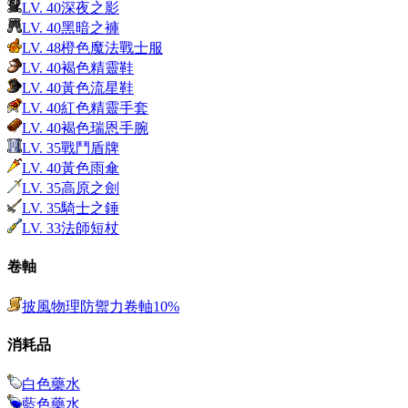
LV.
40
深夜之影
LV.
40
黑暗之褲
LV.
48
橙色魔法戰士服
LV.
40
褐色精靈鞋
LV.
40
黃色流星鞋
LV.
40
紅色精靈手套
LV.
40
褐色瑞恩手腕
LV.
35
戰鬥盾牌
LV.
40
黃色雨傘
LV.
35
高原之劍
LV.
35
騎士之錘
LV.
33
法師短杖
卷軸
披風物理防禦力卷軸10%
消耗品
白色藥水
藍色藥水