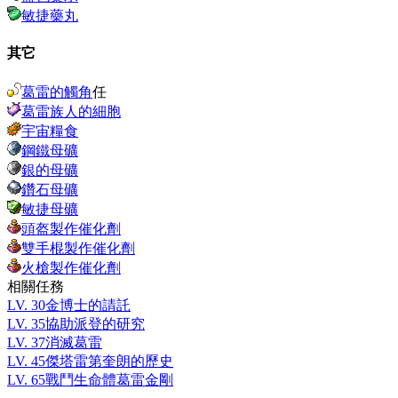
敏捷藥丸
其它
葛雷的觸角
任
葛雷族人的細胞
宇宙糧食
鋼鐵母礦
銀的母礦
鑽石母礦
敏捷母礦
頭盔製作催化劑
雙手棍製作催化劑
火槍製作催化劑
相關任務
LV.
30
金博士的請託
LV.
35
協助派登的研究
LV.
37
消滅葛雷
LV.
45
傑塔雷第奎朗的歷史
LV.
65
戰鬥生命體葛雷金剛