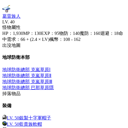
葛雷族人
LV.
40
怪物屬性
HP
：
1,930
MP
：
130
EXP
：
95
物防
：
140
魔防
：
160
迴避
：
18
命
中需求
：
66 + (2.4 × LV)
楓幣
：
108 - 162
出沒地圖
地球防衛本部
地球防衛總部 克嵐草原Ⅰ
地球防衛總部 克嵐草原Ⅱ
地球防衛總部 克嵐草原Ⅲ
地球防衛總部 巴那草原
隱
掉落物品
裝備
LV.
50
銀製十字軍帽子
LV.
50
藍貴族軟帽