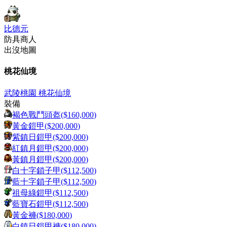
比德元
防具商人
出沒地圖
桃花仙境
武陵桃園 桃花仙境
裝備
褐色戰鬥頭盔
($
160,000
)
黃金鎧甲
($
200,000
)
紫鎮日鎧甲
($
200,000
)
紅鎮月鎧甲
($
200,000
)
黃鎮月鎧甲
($
200,000
)
白十字鎖子甲
($
112,500
)
藍十字鎖子甲
($
112,500
)
祖母綠鎧甲
($
112,500
)
藍寶石鎧甲
($
112,500
)
黃金褲
($
180,000
)
白鎮日鎧甲褲
($
180,000
)