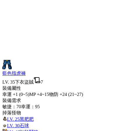
藍色指虎褲
LV.
35
下衣
盜賊
7
裝備屬性
幸運
+1 (0~5)
MP
+4~15
物防
+24 (21~27)
裝備需求
敏捷
：
70
幸運
：
95
掉落怪物
LV.
25
黑肥肥
LV.
30
石球