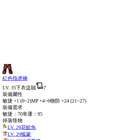
紅色指虎褲
LV.
35
下衣
盜賊
7
裝備屬性
敏捷
+1 (0~2)
MP
+4~6
物防
+24 (21~27)
裝備需求
敏捷
：
70
幸運
：
95
掉落怪物
LV.
29
花鯰魚
LV.
29
狐蒙