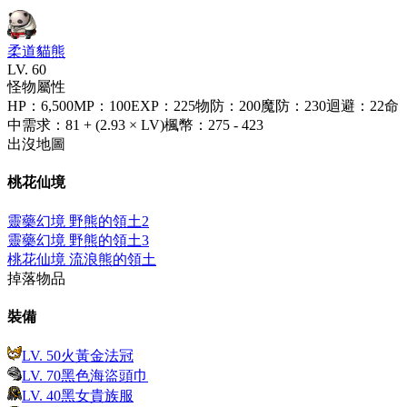
柔道貓熊
LV.
60
怪物屬性
HP
：
6,500
MP
：
100
EXP
：
225
物防
：
200
魔防
：
230
迴避
：
22
命
中需求
：
81 + (2.93 × LV)
楓幣
：
275 - 423
出沒地圖
桃花仙境
靈藥幻境 野熊的領土2
靈藥幻境 野熊的領土3
桃花仙境 流浪熊的領土
掉落物品
裝備
LV.
50
火黃金法冠
LV.
70
黑色海盜頭巾
LV.
40
黑女貴族服