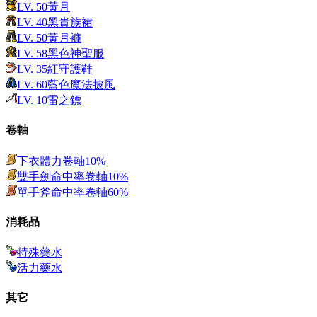
LV.
50
黃月
LV.
40
黑貴族裙
LV.
50
黃月褲
LV.
58
黑色神聖服
LV.
35
紅守護鞋
LV.
60
藍色魔法披風
LV.
10
雷之鏢
卷軸
下衣體力卷軸10%
雙手劍命中率卷軸10%
單手斧命中率卷軸60%
消耗品
特殊藥水
活力藥水
其它