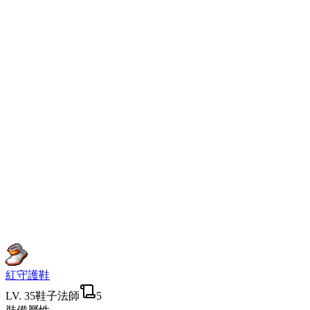
紅守護鞋
LV.
35
鞋子
法師
5