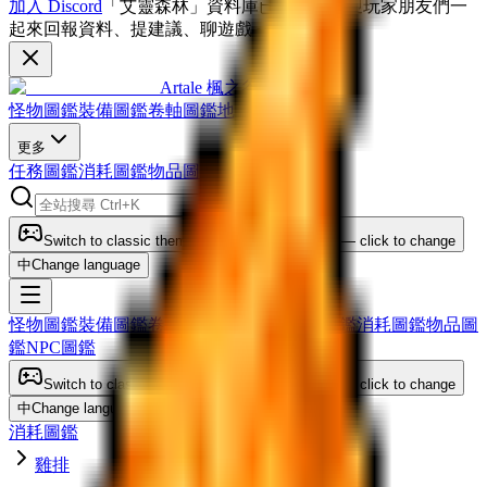
加入 Discord
「艾靈森林」資料庫已更新！歡迎玩家朋友們一
起來回報資料、提建議、聊遊戲～
Artale 楓之谷圖鑑
怪物圖鑑
裝備圖鑑
卷軸圖鑑
地圖圖鑑
更多
任務圖鑑
消耗圖鑑
物品圖鑑
NPC圖鑑
Switch to classic theme
Theme: system — click to change
中
Change language
怪物圖鑑
裝備圖鑑
卷軸圖鑑
地圖圖鑑
任務圖鑑
消耗圖鑑
物品圖
鑑
NPC圖鑑
Switch to classic theme
Theme: system — click to change
中
Change language
消耗圖鑑
雞排