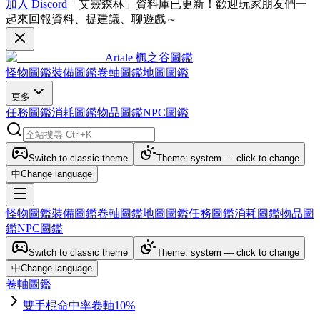
加入 Discord
「艾靈森林」資料庫已更新！歡迎玩家朋友們一
起來回報資料、提建議、聊遊戲～
Artale 楓之谷圖鑑
怪物圖鑑
裝備圖鑑
卷軸圖鑑
地圖圖鑑
更多
任務圖鑑
消耗圖鑑
物品圖鑑
NPC圖鑑
Switch to classic theme
Theme: system — click to change
中
Change language
怪物圖鑑
裝備圖鑑
卷軸圖鑑
地圖圖鑑
任務圖鑑
消耗圖鑑
物品圖
鑑
NPC圖鑑
Switch to classic theme
Theme: system — click to change
中
Change language
卷軸圖鑑
雙手棍命中率卷軸10%