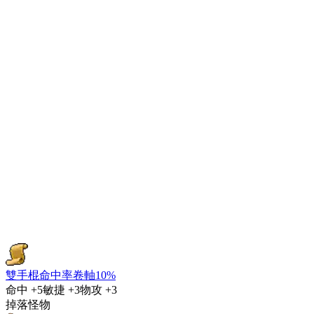
雙手棍命中率卷軸10%
命中
+5
敏捷
+3
物攻
+3
掉落怪物