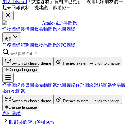
加入 Discord
「艾靈森林」資料庫已更新！歡迎玩家朋友們一
起來回報資料、提建議、聊遊戲～
Artale 楓之谷圖鑑
怪物圖鑑
裝備圖鑑
卷軸圖鑑
地圖圖鑑
更多
任務圖鑑
消耗圖鑑
物品圖鑑
NPC圖鑑
Switch to classic theme
Theme: system — click to change
中
Change language
怪物圖鑑
裝備圖鑑
卷軸圖鑑
地圖圖鑑
任務圖鑑
消耗圖鑑
物品圖
鑑
NPC圖鑑
Switch to classic theme
Theme: system — click to change
中
Change language
卷軸圖鑑
眼部裝飾智力卷軸60%