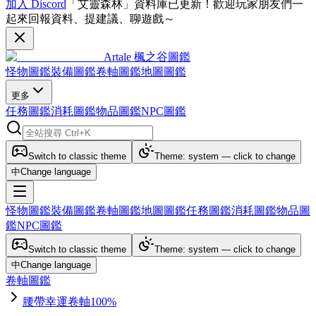
加入 Discord
「艾靈森林」資料庫已更新！歡迎玩家朋友們一
起來回報資料、提建議、聊遊戲～
Artale 楓之谷圖鑑
怪物圖鑑
裝備圖鑑
卷軸圖鑑
地圖圖鑑
更多
任務圖鑑
消耗圖鑑
物品圖鑑
NPC圖鑑
Switch to classic theme
Theme: system — click to change
中
Change language
怪物圖鑑
裝備圖鑑
卷軸圖鑑
地圖圖鑑
任務圖鑑
消耗圖鑑
物品圖
鑑
NPC圖鑑
Switch to classic theme
Theme: system — click to change
中
Change language
卷軸圖鑑
腰帶幸運卷軸100%