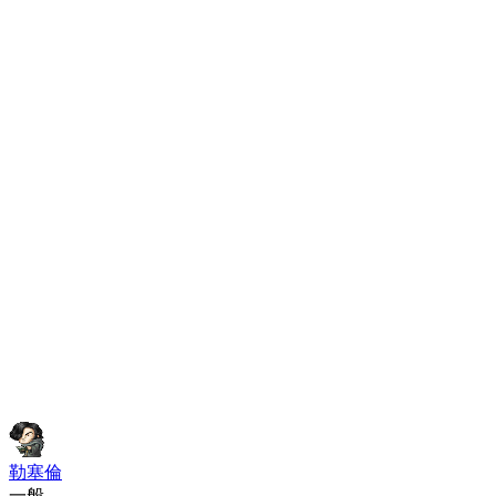
勒塞倫
一般