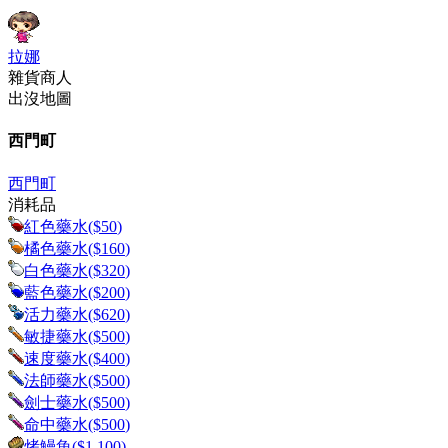
拉娜
雜貨商人
出沒地圖
西門町
西門町
消耗品
紅色藥水
($
50
)
橘色藥水
($
160
)
白色藥水
($
320
)
藍色藥水
($
200
)
活力藥水
($
620
)
敏捷藥水
($
500
)
速度藥水
($
400
)
法師藥水
($
500
)
劍士藥水
($
500
)
命中藥水
($
500
)
烤鰻魚
($
1,100
)