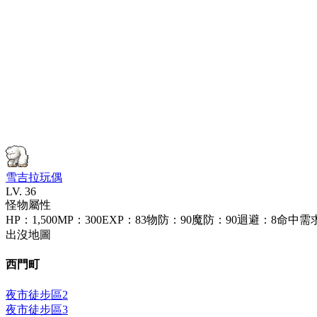
雪吉拉玩偶
LV.
36
怪物屬性
HP
：
1,500
MP
：
300
EXP
：
83
物防
：
90
魔防
：
90
迴避
：
8
命中需
出沒地圖
西門町
夜市徒步區2
夜市徒步區3