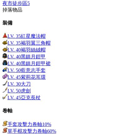
夜市徒步區5
掉落物品
裝備
LV.
35
紅星魔法帽
LV.
35
褐羽翼三角帽
LV.
40
褐羽絲絨帽
LV.
40
黑鎮月鎧甲
LV.
40
黑鎮月鎧甲裙
LV.
50
藍意志手套
LV.
45
紫荊花耳環
LV.
30
大刀
LV.
50
虎劍
LV.
45
亞克長杖
卷軸
手套攻擊力卷軸10%
單手棍攻擊力卷軸60%