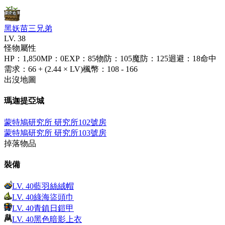
黑妖苗三兄弟
LV.
38
怪物屬性
HP
：
1,850
MP
：
0
EXP
：
85
物防
：
105
魔防
：
125
迴避
：
18
命中
需求
：
66 + (2.44 × LV)
楓幣
：
108 - 166
出沒地圖
瑪迦提亞城
蒙特鳩研究所 研究所102號房
蒙特鳩研究所 研究所103號房
掉落物品
裝備
LV.
40
藍羽絲絨帽
LV.
40
綠海盜頭巾
LV.
40
青鎮日鎧甲
LV.
40
黑色暗影上衣