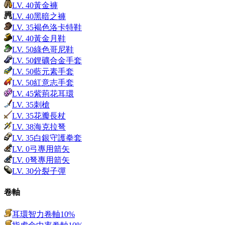
LV.
40
黃金褲
LV.
40
黑暗之褲
LV.
35
褐色洛卡特鞋
LV.
40
黃金月鞋
LV.
50
綠色哥尼鞋
LV.
50
鋰礦合金手套
LV.
50
藍元素手套
LV.
50
紅意志手套
LV.
45
紫荊花耳環
LV.
35
刺槍
LV.
35
花瓣長杖
LV.
38
海克拉弩
LV.
35
白銀守護拳套
LV.
0
弓專用箭矢
LV.
0
弩專用箭矢
LV.
30
分裂子彈
卷軸
耳環智力卷軸10%