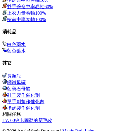
指虎命中率卷軸10%
雙手斧命中率卷軸60%
上衣力量卷軸100%
槍命中率卷軸100%
消耗品
白色藥水
藍色藥水
其它
長頸瓶
鋼鐵母礦
藍寶石母礦
鞋子製作催化劑
單手劍製作催化劑
指虎製作催化劑
相關任務
LV.
60
史卡圖勒的新毛皮
© 2026 ArtaleMapleStory.com
|
Magic Park Labs