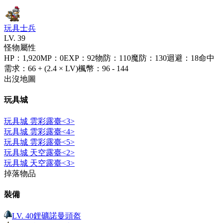
玩具士兵
LV.
39
怪物屬性
HP
：
1,920
MP
：
0
EXP
：
92
物防
：
110
魔防
：
130
迴避
：
18
命中
需求
：
66 + (2.4 × LV)
楓幣
：
96 - 144
出沒地圖
玩具城
玩具城 雲彩露臺<3>
玩具城 雲彩露臺<4>
玩具城 雲彩露臺<5>
玩具城 天空露臺<2>
玩具城 天空露臺<3>
掉落物品
裝備
LV.
40
鋰礦諾曼頭盔