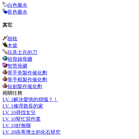
白色藥水
藍色藥水
其它
樹枝
木柴
玩具士兵的刀
祖母綠母礦
智慧母礦
單手斧製作催化劑
單手棍製作催化劑
短劍製作催化劑
相關任務
LV.
1
解決愛情的煩惱？！
LV.
1
修理酋長的家
LV.
10
尋找女兒
LV.
10
幫忙寫作業
LV.
10
好無聊
LV.
20
蓓蒂博士的化石研究