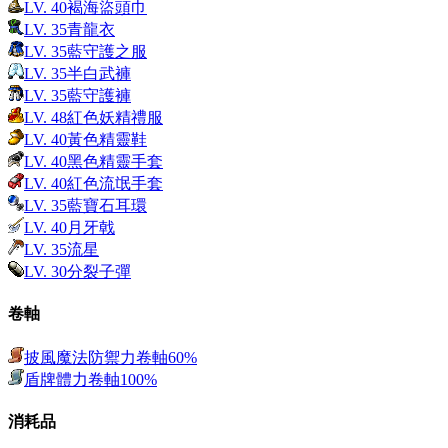
LV.
40
褐海盜頭巾
LV.
35
青龍衣
LV.
35
藍守護之服
LV.
35
半白武褲
LV.
35
藍守護褲
LV.
48
紅色妖精禮服
LV.
40
黃色精靈鞋
LV.
40
黑色精靈手套
LV.
40
紅色流氓手套
LV.
35
藍寶石耳環
LV.
40
月牙戟
LV.
35
流星
LV.
30
分裂子彈
卷軸
披風魔法防禦力卷軸60%
盾牌體力卷軸100%
消耗品