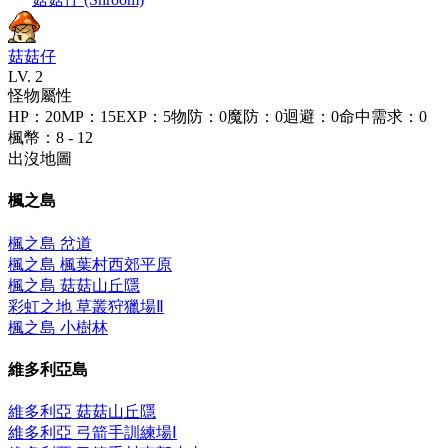
菇菇仔
LV.
2
怪物屬性
HP
：
20
MP
：
15
EXP
：
5
物防
：
0
魔防
：
0
迴避
：
0
命中需求
：
0
楓幣
：
8 - 12
出沒地圖
楓之島
楓之島 岔道
楓之島 楓葉村西郊平原
楓之島 菇菇山丘
隱
彩虹之地 草叢狩獵場Ⅱ
楓之島 小樹林
維多利亞島
維多利亞 菇菇山丘
隱
維多利亞 弓箭手訓練場Ⅰ