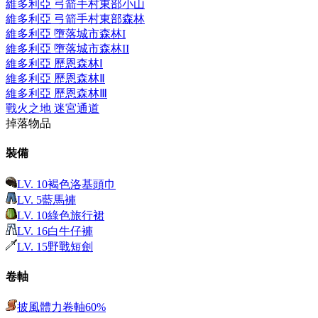
維多利亞 弓箭手村東部小山
維多利亞 弓箭手村東部森林
維多利亞 墮落城市森林I
維多利亞 墮落城市森林II
維多利亞 歷恩森林Ⅰ
維多利亞 歷恩森林Ⅱ
維多利亞 歷恩森林Ⅲ
戰火之地 迷宮通道
掉落物品
裝備
LV.
10
褐色洛基頭巾
LV.
5
藍馬褲
LV.
10
綠色旅行裙
LV.
16
白牛仔褲
LV.
15
野戰短劍
卷軸
披風體力卷軸60%