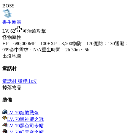
BOSS
書生幽靈
LV.
62
可治癒攻擊
怪物屬性
HP
：
680,000
MP
：
100
EXP
：
3,500
物防
：
170
魔防
：
130
迴避
：
999
命中需求
：
N/A
重生時間
：
2h 30m ~ 5h
出沒地圖
童話村
童話村 狐狸山坡
掉落物品
裝備
LV.
70
鋰礦戰盔
LV.
70
黑神聖之冠
LV.
70
黑色司令帽
LV.
70
紅天空之帽