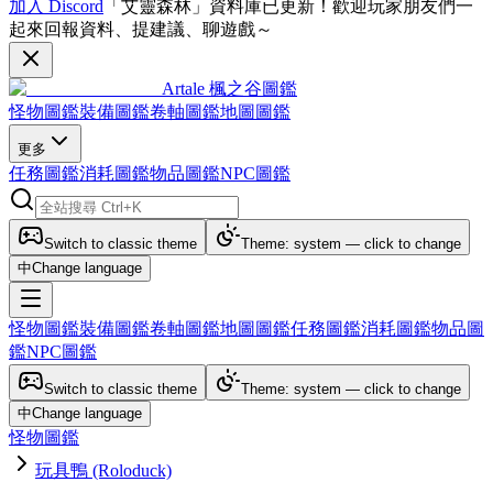
加入 Discord
「艾靈森林」資料庫已更新！歡迎玩家朋友們一
起來回報資料、提建議、聊遊戲～
Artale 楓之谷圖鑑
怪物圖鑑
裝備圖鑑
卷軸圖鑑
地圖圖鑑
更多
任務圖鑑
消耗圖鑑
物品圖鑑
NPC圖鑑
Switch to classic theme
Theme: system — click to change
中
Change language
怪物圖鑑
裝備圖鑑
卷軸圖鑑
地圖圖鑑
任務圖鑑
消耗圖鑑
物品圖
鑑
NPC圖鑑
Switch to classic theme
Theme: system — click to change
中
Change language
怪物圖鑑
玩具鴨 (Roloduck)