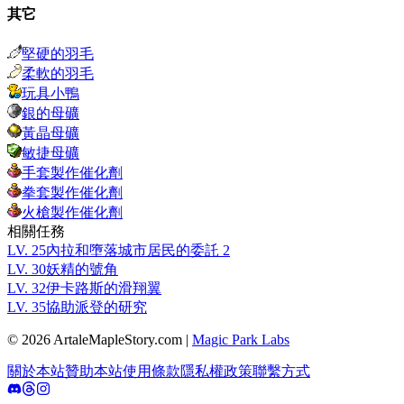
其它
堅硬的羽毛
柔軟的羽毛
玩具小鴨
銀的母礦
黃晶母礦
敏捷母礦
手套製作催化劑
拳套製作催化劑
火槍製作催化劑
相關任務
LV.
25
內拉和墮落城市居民的委託 2
LV.
30
妖精的號角
LV.
32
伊卡路斯的滑翔翼
LV.
35
協助派登的研究
© 2026 ArtaleMapleStory.com
|
Magic Park Labs
關於本站
贊助本站
使用條款
隱私權政策
聯繫方式