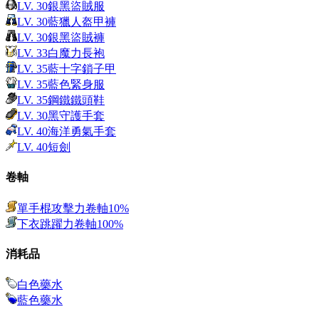
LV.
30
銀黑盜賊服
LV.
30
藍獵人盔甲褲
LV.
30
銀黑盜賊褲
LV.
33
白魔力長袍
LV.
35
藍十字鎖子甲
LV.
35
藍色緊身服
LV.
35
鋼鐵鐵頭鞋
LV.
30
黑守護手套
LV.
40
海洋勇氣手套
LV.
40
短劍
卷軸
單手棍攻擊力卷軸10%
下衣跳躍力卷軸100%
消耗品
白色藥水
藍色藥水