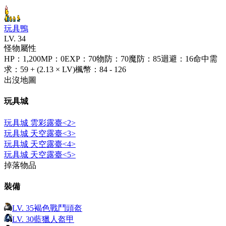
玩具鴨
LV.
34
怪物屬性
HP
：
1,200
MP
：
0
EXP
：
70
物防
：
70
魔防
：
85
迴避
：
16
命中需
求
：
59 + (2.13 × LV)
楓幣
：
84 - 126
出沒地圖
玩具城
玩具城 雲彩露臺<2>
玩具城 天空露臺<3>
玩具城 天空露臺<4>
玩具城 天空露臺<5>
掉落物品
裝備
LV.
35
褐色戰鬥頭盔
LV.
30
藍獵人盔甲