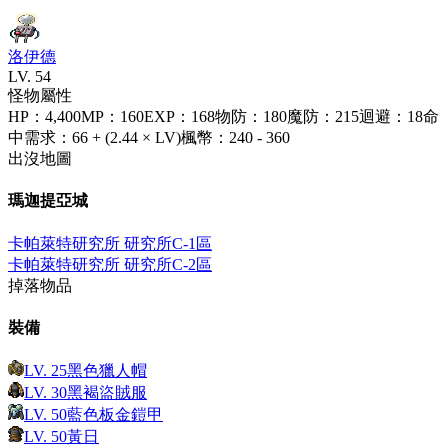
洛伊德
LV.
54
怪物屬性
HP
：
4,400
MP
：
160
EXP
：
168
物防
：
180
魔防
：
215
迴避
：
18
命
中需求
：
66 + (2.44 × LV)
楓幣
：
240 - 360
出沒地圖
瑪迦提亞城
卡帕萊特研究所 研究所C-1區
卡帕萊特研究所 研究所C-2區
掉落物品
裝備
LV.
25
黑色獵人帽
LV.
30
黑褐盜賊服
LV.
50
藍色板金鎧甲
LV.
50
黃日