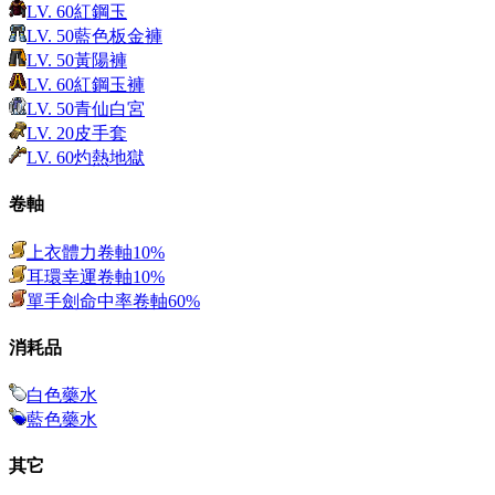
LV.
60
紅鋼玉
LV.
50
藍色板金褲
LV.
50
黃陽褲
LV.
60
紅鋼玉褲
LV.
50
青仙白宮
LV.
20
皮手套
LV.
60
灼熱地獄
卷軸
上衣體力卷軸10%
耳環幸運卷軸10%
單手劍命中率卷軸60%
消耗品
白色藥水
藍色藥水
其它