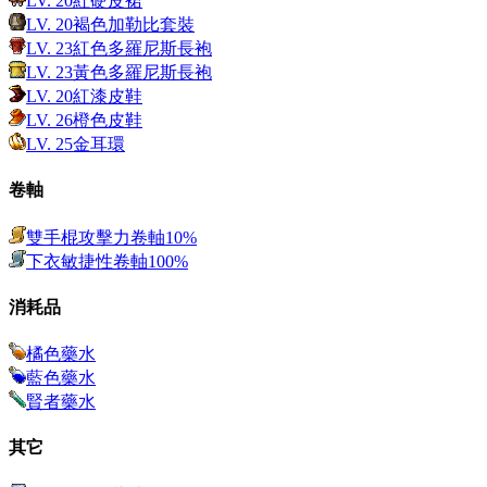
LV.
20
紅硬皮裙
LV.
20
褐色加勒比套裝
LV.
23
紅色多羅尼斯長袍
LV.
23
黃色多羅尼斯長袍
LV.
20
紅漆皮鞋
LV.
26
橙色皮鞋
LV.
25
金耳環
卷軸
雙手棍攻擊力卷軸10%
下衣敏捷性卷軸100%
消耗品
橘色藥水
藍色藥水
賢者藥水
其它