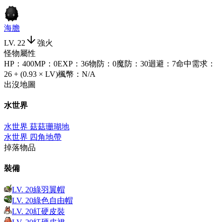
海膽
LV.
22
強火
怪物屬性
HP
：
400
MP
：
0
EXP
：
36
物防
：
0
魔防
：
30
迴避
：
7
命中需求
：
26 + (0.93 × LV)
楓幣
：
N/A
出沒地圖
水世界
水世界 菇菇珊瑚地
水世界 四角地帶
掉落物品
裝備
LV.
20
綠羽翼帽
LV.
20
綠色自由帽
LV.
20
紅硬皮裝