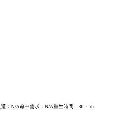
迴避
：
N/A
命中需求
：
N/A
重生時間
：
3h ~ 5h