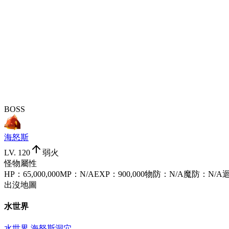
BOSS
海怒斯
LV.
120
弱火
怪物屬性
HP
：
65,000,000
MP
：
N/A
EXP
：
900,000
物防
：
N/A
魔防
：
N/A
出沒地圖
水世界
水世界 海怒斯洞穴