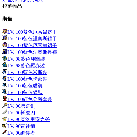
掉落物品
裝備
LV.
100
紫色厄索爾盔甲
LV.
100
藍色涅奧斯鎧甲
LV.
100
紫色厄索爾裙子
LV.
100
藍色涅奧斯長褲
LV.
98
藍色拜爾裝
LV.
98
藍色羅赤裝
LV.
100
藍色米斯裝
LV.
100
藍色卡那裝
LV.
100
藍色貓裝
LV.
100
藍色貓裝
LV.
100
紅色公爵套裝
LV.
90
坲羅劍
LV.
90
斬魔刀
LV.
90
克洛里安之斧
LV.
90
雷神鎚
LV.
90
調停者