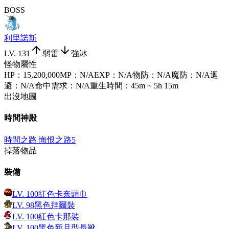
BOSS
利里諾斯
LV.
131
弱雷
強冰
怪物屬性
HP
：
15,200,000
MP
：
N/A
EXP
：
N/A
物防
：
N/A
魔防
：
N/A
迴
避
：
N/A
命中需求
：
N/A
重生時間
：
45m ~ 5h 15m
出沒地圖
時間神殿
時間之路 悔恨之路5
掉落物品
裝備
LV.
100
紅色卡奈頭巾
LV.
98
黑色拜爾裝
LV.
100
紅色卡那裝
LV.
100
黑色新月型長靴