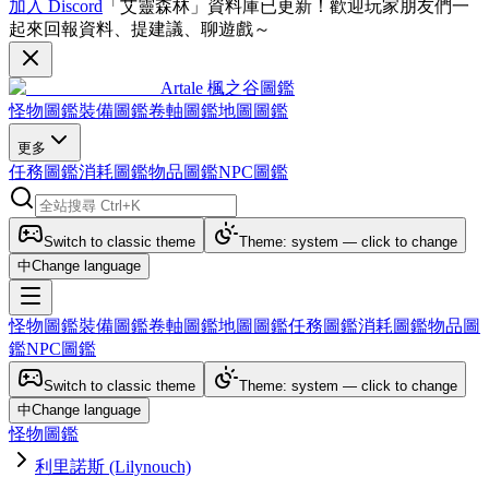
加入 Discord
「艾靈森林」資料庫已更新！歡迎玩家朋友們一
起來回報資料、提建議、聊遊戲～
Artale 楓之谷圖鑑
怪物圖鑑
裝備圖鑑
卷軸圖鑑
地圖圖鑑
更多
任務圖鑑
消耗圖鑑
物品圖鑑
NPC圖鑑
Switch to classic theme
Theme: system — click to change
中
Change language
怪物圖鑑
裝備圖鑑
卷軸圖鑑
地圖圖鑑
任務圖鑑
消耗圖鑑
物品圖
鑑
NPC圖鑑
Switch to classic theme
Theme: system — click to change
中
Change language
怪物圖鑑
利里諾斯 (Lilynouch)