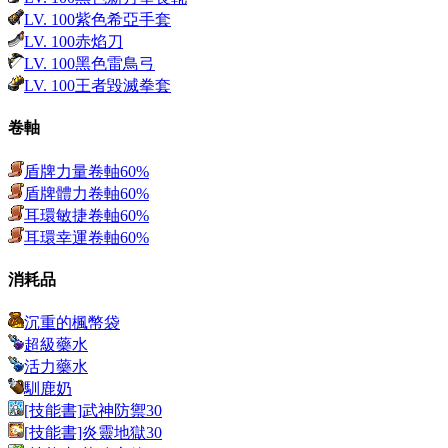
LV.
100
紫色希亞手套
LV.
100
赤焰刀
LV.
100
黑色雷鳥弓
LV.
100
王者毀滅拳套
卷軸
盾牌力量卷軸60%
盾牌體力卷軸60%
耳環敏捷卷軸60%
耳環幸運卷軸60%
消耗品
沉重的楓幣袋
超級藥水
活力藥水
馴鹿奶
[技能書]武神防禦30
[技能書]炎靈地獄30