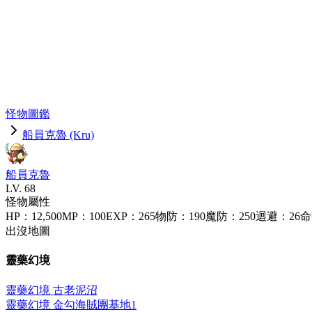
怪物圖鑑
船員克魯 (Kru)
船員克魯
LV.
68
怪物屬性
HP
：
12,500
MP
：
100
EXP
：
265
物防
：
190
魔防
：
250
迴避
：
26
命
出沒地圖
靈藥幻境
靈藥幻境 古老泥沼
靈藥幻境 金勾海賊團基地1