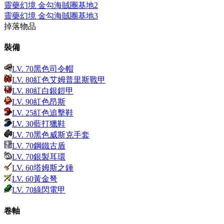
靈藥幻境 金勾海賊團基地2
靈藥幻境 金勾海賊團基地3
掉落物品
裝備
LV.
70
黑色司令帽
LV.
80
紅色艾姆普里斯戰甲
LV.
80
紅白銀鎧甲
LV.
90
紅色昂斯
LV.
25
紅色追擊鞋
LV.
30
藍打獵鞋
LV.
70
黑色威斯克手套
LV.
70
鋼鐵古盾
LV.
70
銀製耳環
LV.
60
塔姆斯之錘
LV.
60
黃金弩
LV.
70
綠閃電甲
卷軸