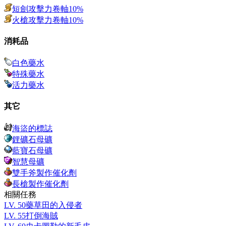
短劍攻擊力卷軸10%
火槍攻擊力卷軸10%
消耗品
白色藥水
特殊藥水
活力藥水
其它
海盜的標誌
鋰礦石母礦
藍寶石母礦
智慧母礦
雙手斧製作催化劑
長槍製作催化劑
相關任務
LV.
50
藥草田的入侵者
LV.
55
打倒海賊