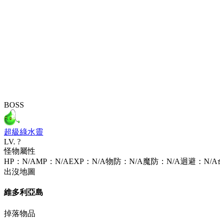
BOSS
超級綠水靈
LV.
?
怪物屬性
HP
：
N/A
MP
：
N/A
EXP
：
N/A
物防
：
N/A
魔防
：
N/A
迴避
：
N/A
出沒地圖
維多利亞島
掉落物品