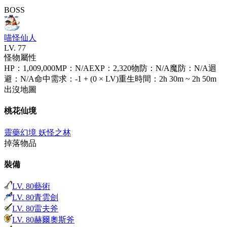
BOSS
喵怪仙人
LV.
77
怪物屬性
HP
：
1,009,000
MP
：
N/A
EXP
：
2,320
物防
：
N/A
魔防
：
N/A
迴
避
：
N/A
命中需求
：
-1 + (0 × LV)
重生時間
：
2h 30m ~ 2h 50m
出沒地圖
桃花仙境
靈藥幻境 妖怪之林
掉落物品
裝備
LV.
80
藝術
LV.
80
青雲劍
LV.
80
雷夫斧
LV.
80
赫爾奧斯斧