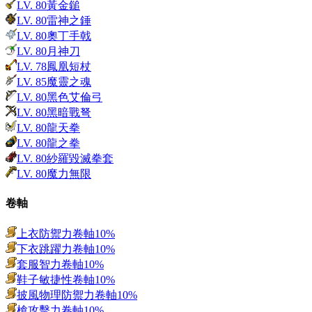
LV.
80
黃金鎚
LV.
80
雷神之錘
LV.
80
奧丁手戟
LV.
80
月神刀
LV.
78
鳳凰短杖
LV.
85
魔靈之魂
LV.
80
黑色艾倫弓
LV.
80
黑暗戰弩
LV.
80
龍天拳
LV.
80
龍之拳
LV.
80
紗羅毀滅拳套
LV.
80
魔力無限
卷軸
上衣防禦力卷軸10%
下衣跳躍力卷軸10%
套服智力卷軸10%
鞋子敏捷性卷軸10%
披風物理防禦力卷軸10%
槍攻擊力卷軸10%