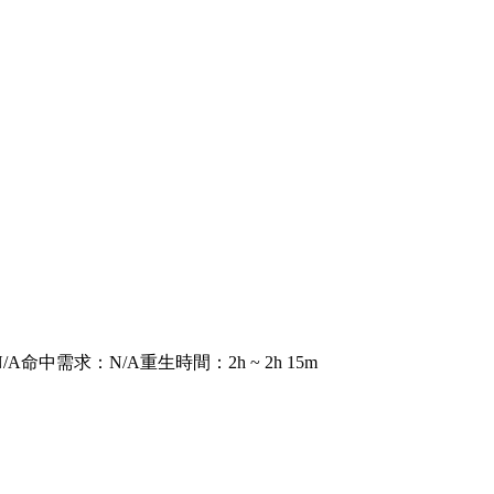
N/A
命中需求
：
N/A
重生時間
：
2h ~ 2h 15m