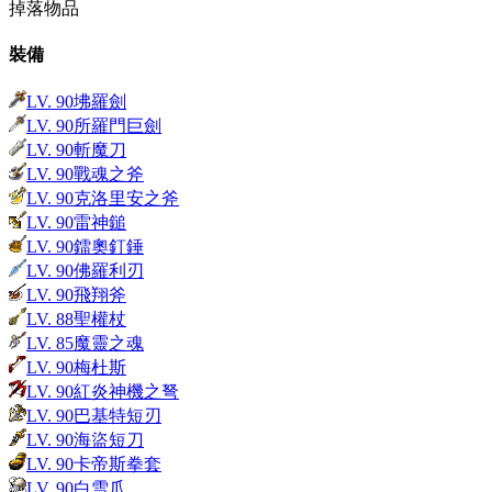
掉落物品
裝備
LV.
90
坲羅劍
LV.
90
所羅門巨劍
LV.
90
斬魔刀
LV.
90
戰魂之斧
LV.
90
克洛里安之斧
LV.
90
雷神鎚
LV.
90
鐳奧釘錘
LV.
90
佛羅利刃
LV.
90
飛翔斧
LV.
88
聖權杖
LV.
85
魔靈之魂
LV.
90
梅杜斯
LV.
90
紅炎神機之弩
LV.
90
巴基特短刃
LV.
90
海盜短刀
LV.
90
卡帝斯拳套
LV.
90
白雪爪