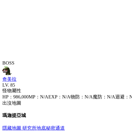
BOSS
奇美拉
LV.
85
怪物屬性
HP
：
986,000
MP
：
N/A
EXP
：
N/A
物防
：
N/A
魔防
：
N/A
迴避
：
出沒地圖
瑪迦提亞城
隱藏地圖 研究所地底秘密通道