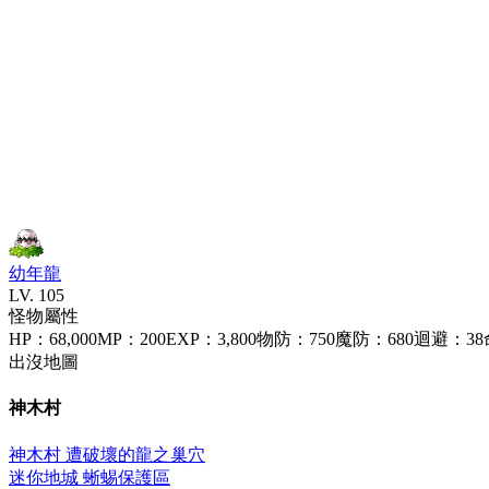
幼年龍
LV.
105
怪物屬性
HP
：
68,000
MP
：
200
EXP
：
3,800
物防
：
750
魔防
：
680
迴避
：
38
出沒地圖
神木村
神木村 遭破壞的龍之巢穴
迷你地城 蜥蜴保護區