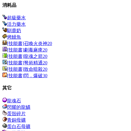
消耗品
超級藥水
活力藥水
馴鹿奶
烤鰻魚
[技能書]召喚火炎神20
[技能書]劇毒麻痺20
[技能書]龍魂之箭20
[技能書]弩術精通20
[技能書]致命暗殺20
[技能書]閃．爆破30
其它
龍魂石
閃耀的龍鱗
蛋殼碎片
青銅母礦
蛋白石母礦