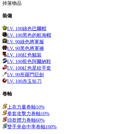
掉落物品
裝備
LV.
100
綠色巴爾帽
LV.
100
黑色的航海帽
LV.
90
綠色將軍服
LV.
90
黑色將軍褲
LV.
100
紅色貓裝
LV.
100
藍色阿爾納鞋
LV.
100
紅色星紋手套
LV.
90
所羅門巨劍
LV.
100
赤玉短刀
卷軸
上衣力量卷軸10%
拳套攻擊力卷軸10%
頭盔體力卷軸60%
雙手斧命中率卷軸100%