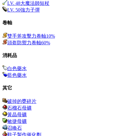
LV.
48
大魔法師短杖
LV.
50
強力子彈
卷軸
雙手斧攻擊力卷軸10%
頭盔防禦力卷軸60%
消耗品
白色藥水
藍色藥水
其它
破掉的甕碎片
石榴石母礦
黃晶母礦
敏捷母礦
召喚石
鞋子製作催化劑