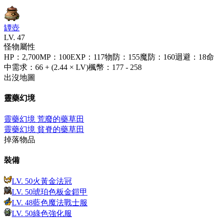
罈壺
LV.
47
怪物屬性
HP
：
2,700
MP
：
100
EXP
：
117
物防
：
155
魔防
：
160
迴避
：
18
命
中需求
：
66 + (2.44 × LV)
楓幣
：
177 - 258
出沒地圖
靈藥幻境
靈藥幻境 荒廢的藥草田
靈藥幻境 貧脊的藥草田
掉落物品
裝備
LV.
50
火黃金法冠
LV.
50
琥珀色板金鎧甲
LV.
48
藍色魔法戰士服
LV.
50
綠色強化服