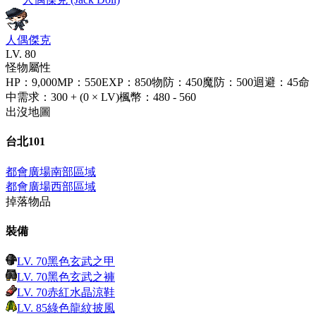
人偶傑克
LV.
80
怪物屬性
HP
：
9,000
MP
：
550
EXP
：
850
物防
：
450
魔防
：
500
迴避
：
45
命
中需求
：
300 + (0 × LV)
楓幣
：
480 - 560
出沒地圖
台北101
都會廣場南部區域
都會廣場西部區域
掉落物品
裝備
LV.
70
黑色玄武之甲
LV.
70
黑色玄武之褲
LV.
70
赤紅水晶涼鞋
LV.
85
綠色龍紋披風