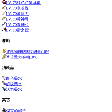
LV.
75
紅色時髦耳環
LV.
70
米哈逸
LV.
70
黃龍刀
LV.
70
黃神弓
LV.
70
青神弓
LV.
10
雷之鏢
卷軸
披風物理防禦力卷軸10%
弩攻擊力卷軸10%
消耗品
白色藥水
超級藥水
活力藥水
其它
傑克的帽子