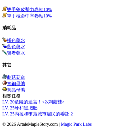
雙手斧攻擊力卷軸10%
單手棍命中率卷軸10%
消耗品
橘色藥水
藍色藥水
賢者藥水
其它
刺菇菇傘
青銅母礦
黃晶母礦
相關任務
LV.
20
危險的迷宮！<2-刺菇菇>
LV.
25
珍和黑肥肥
LV.
25
內拉和墮落城市居民的委託 2
© 2026 ArtaleMapleStory.com
|
Magic Park Labs