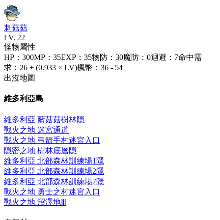
刺菇菇
LV.
22
怪物屬性
HP
：
300
MP
：
35
EXP
：
35
物防
：
30
魔防
：
0
迴避
：
7
命中需
求
：
26 + (0.933 × LV)
楓幣
：
36 - 54
出沒地圖
維多利亞島
維多利亞 藍菇菇樹林
隱
戰火之地 迷宮通道
戰火之地 弓箭手村迷宮入口
隱密之地 樹林底層
隱
維多利亞 北部森林訓練場1
隱
維多利亞 北部森林訓練場2
隱
維多利亞 北部森林訓練場7
隱
戰火之地 勇士之村迷宮入口
戰火之地 沼澤地Ⅲ