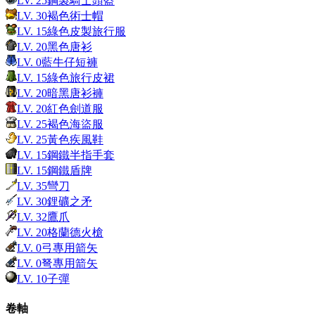
LV.
25
鋼製騎士頭盔
LV.
30
褐色術士帽
LV.
15
綠色皮製旅行服
LV.
20
黑色唐衫
LV.
0
藍牛仔短褲
LV.
15
綠色旅行皮裙
LV.
20
暗黑唐衫褲
LV.
20
紅色劍道服
LV.
25
褐色海盜服
LV.
25
黃色疾風鞋
LV.
15
鋼鐵半指手套
LV.
15
鋼鐵盾牌
LV.
35
彎刀
LV.
30
鋰礦之矛
LV.
32
鷹爪
LV.
20
格蘭德火槍
LV.
0
弓專用箭矢
LV.
0
弩專用箭矢
LV.
10
子彈
卷軸