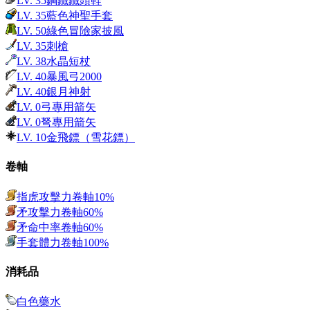
LV.
35
鋼鐵鐵頭鞋
LV.
35
藍色神聖手套
LV.
50
綠色冒險家披風
LV.
35
刺槍
LV.
38
水晶短杖
LV.
40
暴風弓2000
LV.
40
銀月神射
LV.
0
弓專用箭矢
LV.
0
弩專用箭矢
LV.
10
金飛鏢（雪花鏢）
卷軸
指虎攻擊力卷軸10%
矛攻擊力卷軸60%
矛命中率卷軸60%
手套體力卷軸100%
消耗品
白色藥水