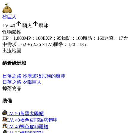
砂巨人
LV.
40
弱火
弱冰
怪物屬性
HP
：
1,800
MP
：
100
EXP
：
95
物防
：
160
魔防
：
160
迴避
：
17
命
中需求
：
62 + (2.26 × LV)
楓幣
：
120 - 185
出沒地圖
納希綠洲城
日落之路 沙漠遊牧民族的廢墟
日落之路 夕陽巨人
掉落物品
裝備
LV.
50
黃黑太陽帽
LV.
40
褐色皮耶羅塔鎧甲
LV.
40
褐色皮耶羅裙