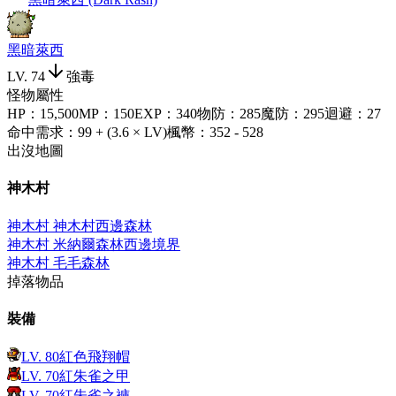
黑暗萊西
LV.
74
強毒
怪物屬性
HP
：
15,500
MP
：
150
EXP
：
340
物防
：
285
魔防
：
295
迴避
：
27
命中需求
：
99 + (3.6 × LV)
楓幣
：
352 - 528
出沒地圖
神木村
神木村 神木村西邊森林
神木村 米納爾森林西邊境界
神木村 毛毛森林
掉落物品
裝備
LV.
80
紅色飛翔帽
LV.
70
紅朱雀之甲
LV.
70
紅朱雀之褲