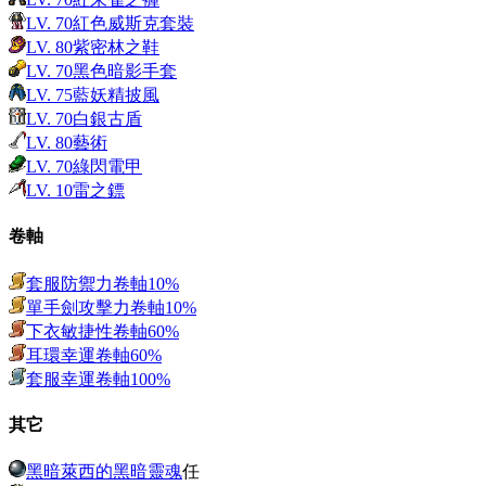
LV.
70
紅色威斯克套裝
LV.
80
紫密林之鞋
LV.
70
黑色暗影手套
LV.
75
藍妖精披風
LV.
70
白銀古盾
LV.
80
藝術
LV.
70
綠閃電甲
LV.
10
雷之鏢
卷軸
套服防禦力卷軸10%
單手劍攻擊力卷軸10%
下衣敏捷性卷軸60%
耳環幸運卷軸60%
套服幸運卷軸100%
其它
黑暗萊西的黑暗靈魂
任