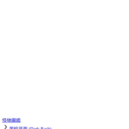
怪物圖鑑
黑暗萊西 (Dark Rash)