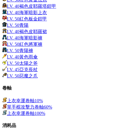
LV.
40
褐色皮耶羅塔鎧甲
LV.
40
海軍暗影上衣
LV.
50
紅色板金鎧甲
LV.
50
青陽
LV.
40
褐色皮耶羅裙
LV.
40
海軍暗影褲
LV.
50
紅色將軍褲
LV.
50
青陽褲
LV.
40
黃色雨傘
LV.
50
太陽之斧
LV.
45
亞克長杖
LV.
50
惡魔之爪
卷軸
上衣幸運卷軸10%
單手棍攻擊力卷軸60%
上衣幸運卷軸100%
消耗品