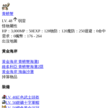
青螃蟹
LV.
48
弱雷
怪物屬性
HP
：
3,000
MP
：
50
EXP
：
128
物防
：
120
魔防
：
250
迴避
：
0
命中
需求
：
0
楓幣
：
176 - 264
出沒地圖
黃金海岸
黃金海岸 青螃蟹海灘I
維多利亞 青螃蟹海灘2
隱
黃金海岸 海龜沙灘
掉落物品
裝備
LV.
40
紅色武士頭盔
LV.
50
鋰礦十字軍帽
LV.
50
橙色黃金法冠