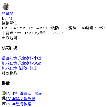
黑豪豬
LV.
43
怪物屬性
HP
：
2,400
MP
：
150
EXP
：
103
物防
：
130
魔防
：
160
迴避
：
15
命
中需求
：
55 + (2 × LV)
楓幣
：
130 - 200
出沒地圖
桃花仙境
靈藥幻境 天空森林小徑
桃花仙境 天空森林深處
桃花仙境 花蛇的領土
掉落物品
裝備
LV.
47
祖母綠武士頭盔
LV.
40
黑女貴族服
LV.
40
黑貴族裙