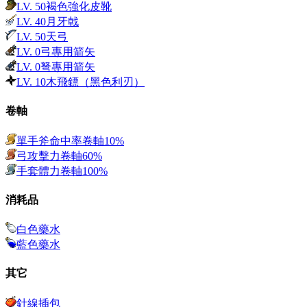
LV.
50
褐色強化皮靴
LV.
40
月牙戟
LV.
50
天弓
LV.
0
弓專用箭矢
LV.
0
弩專用箭矢
LV.
10
木飛鏢（黑色利刃）
卷軸
單手斧命中率卷軸10%
弓攻擊力卷軸60%
手套體力卷軸100%
消耗品
白色藥水
藍色藥水
其它
針線插包