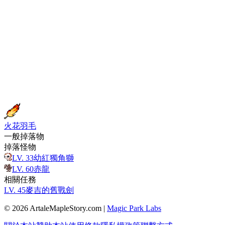
火花羽毛
一般掉落物
掉落怪物
LV.
33
幼紅獨角獅
LV.
60
赤龍
相關任務
LV.
45
麥吉的舊戰劍
© 2026 ArtaleMapleStory.com
|
Magic Park Labs