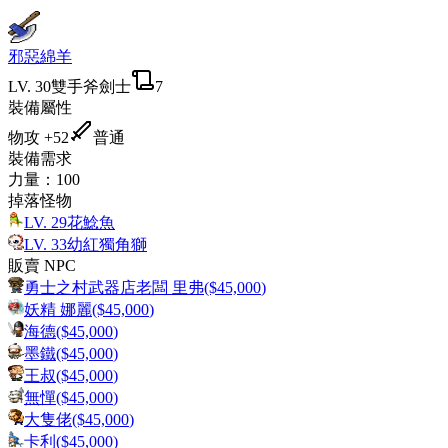
邪惡綿羊
LV.
30
雙手斧
劍士
7
裝備屬性
物攻
+52
普通
裝備需求
力量
：
100
掉落怪物
LV.
29
花鯰魚
LV.
33
幼紅獨角獅
販賣 NPC
勇士之村武器店老闆 里弗
($
45,000
)
妖精 娜麗
($
45,000
)
海德
($
45,000
)
墨鐵
($
45,000
)
王叔
($
45,000
)
無憚
($
45,000
)
大隻佬
($
45,000
)
卡利
($
45,000
)