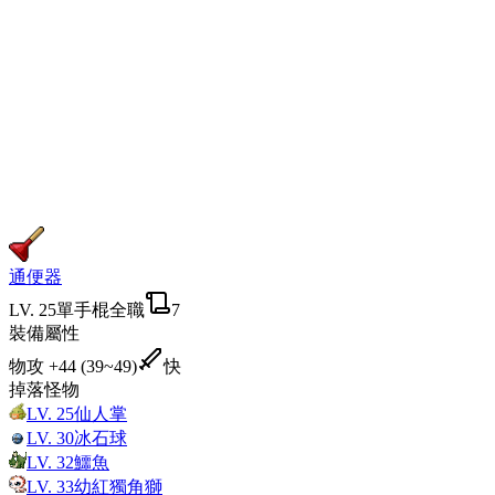
通便器
LV.
25
單手棍
全職
7
裝備屬性
物攻
+44 (39~49)
快
掉落怪物
LV.
25
仙人掌
LV.
30
冰石球
LV.
32
鱷魚
LV.
33
幼紅獨角獅