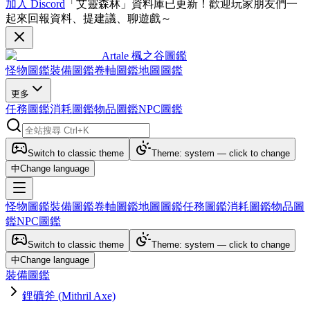
加入 Discord
「艾靈森林」資料庫已更新！歡迎玩家朋友們一
起來回報資料、提建議、聊遊戲～
Artale 楓之谷圖鑑
怪物圖鑑
裝備圖鑑
卷軸圖鑑
地圖圖鑑
更多
任務圖鑑
消耗圖鑑
物品圖鑑
NPC圖鑑
Switch to classic theme
Theme: system — click to change
中
Change language
怪物圖鑑
裝備圖鑑
卷軸圖鑑
地圖圖鑑
任務圖鑑
消耗圖鑑
物品圖
鑑
NPC圖鑑
Switch to classic theme
Theme: system — click to change
中
Change language
裝備圖鑑
鋰礦斧 (Mithril Axe)