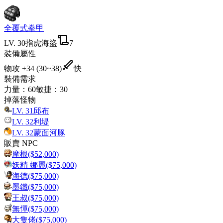
全覆式拳甲
LV.
30
指虎
海盜
7
裝備屬性
物攻
+34 (30~38)
快
裝備需求
力量
：
60
敏捷
：
30
掉落怪物
LV.
31
邱布
LV.
32
利堤
LV.
32
蒙面河豚
販賣 NPC
摩根
($
52,000
)
妖精 娜麗
($
75,000
)
海德
($
75,000
)
墨鐵
($
75,000
)
王叔
($
75,000
)
無憚
($
75,000
)
大隻佬
($
75,000
)