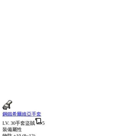
鋼鐵希爾維亞手套
LV.
30
手套
盜賊
5
裝備屬性
物防
+10 (8~12)