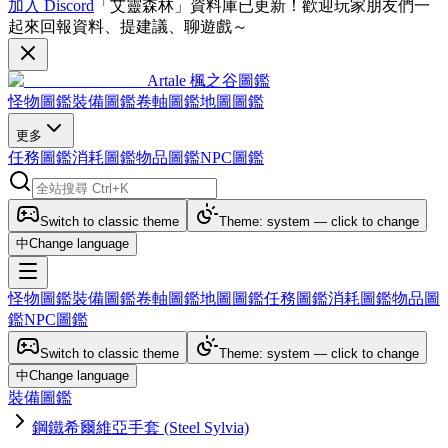
加入 Discord
「艾靈森林」資料庫已更新！歡迎玩家朋友們一
起來回報資料、提建議、聊遊戲～
Artale 楓之谷圖鑑
怪物圖鑑
裝備圖鑑
卷軸圖鑑
地圖圖鑑
更多
任務圖鑑
消耗圖鑑
物品圖鑑
NPC圖鑑
Switch to classic theme
Theme: system — click to change
中
Change language
怪物圖鑑
裝備圖鑑
卷軸圖鑑
地圖圖鑑
任務圖鑑
消耗圖鑑
物品圖
鑑
NPC圖鑑
Switch to classic theme
Theme: system — click to change
中
Change language
裝備圖鑑
鋼鐵希爾維亞手套 (Steel Sylvia)