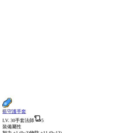
藍守護手套
LV.
30
手套
法師
5
裝備屬性
智力
+1 (0~3)
物防
+11 (9~13)