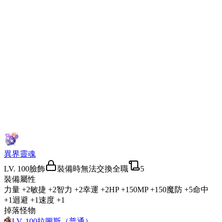
異界靈魂
LV.
100
臉飾
裝備時無法交換
全職
5
裝備屬性
力量
+2
敏捷
+2
智力
+2
幸運
+2
HP
+150
MP
+150
魔防
+5
命中
+1
迴避
+1
速度
+1
掉落怪物
LV.
100
拉圖斯（普通）